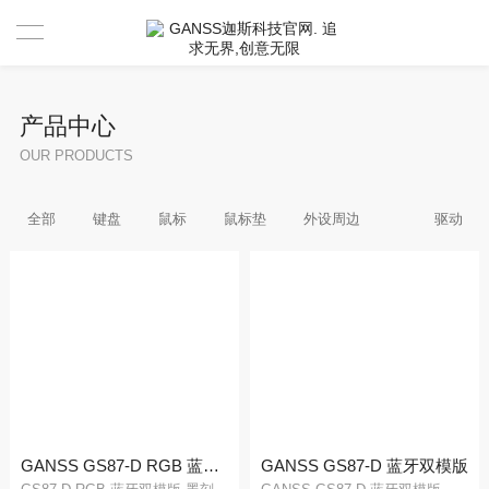
首页
产品中心
产品中心
OUR PRODUCTS
新闻资讯
全部
键盘
鼠标
鼠标垫
外设周边
驱动
驱动 & 说明书
活动中心
驱动
售后服务
说明书
视频分享官
关于GANSS
搜索驱动
活动寄出单号查询
联系我们
店铺活动查询
售后服务
GANSS GS87-D RGB 蓝牙双模版
GANSS GS87-D 蓝牙双模版