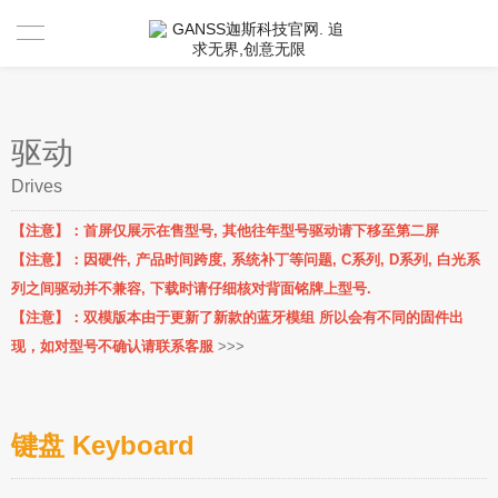
首页
产品中心
驱动
Drives
新闻资讯
【注意】：首屏仅展示在售型号, 其他往年型号驱动请下移至第二屏
驱动 & 说明书
【注意】：因硬件, 产品时间跨度, 系统补丁等问题, C系列, D系列, 白光系
列之间驱动并不兼容, 下载时请仔细核对背面铭牌上型号.
活动中心
驱动
【注意】：双模版本由于更新了新款的蓝牙模组 所以会有不同的固件出
现，如对型号不确认请联系客服
>>>
售后服务
说明书
视频分享官
关于GANSS
搜索驱动
活动寄出单号查询
联系我们
键盘 Keyboard
店铺活动查询
售后服务