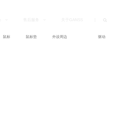
心
售后服务
关于GANSS
鼠标
鼠标垫
外设周边
驱动