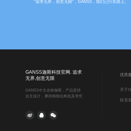
"追求无界，创意无限"，GANSS，我们已行在路上。
GANSS迦斯科技官网. 追求
优质
无界,创意无限
关于G
GANSS中文名称迦斯，产品坚持
自主设计，秉持精细化构造及考究
联系
用料。竭力为电竞玩家打造卓越的
使用体验。