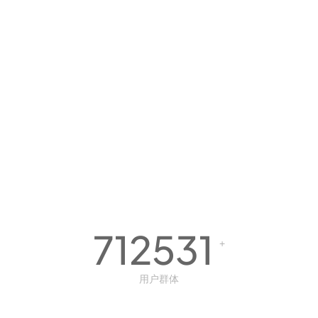
712531
+
用户群体