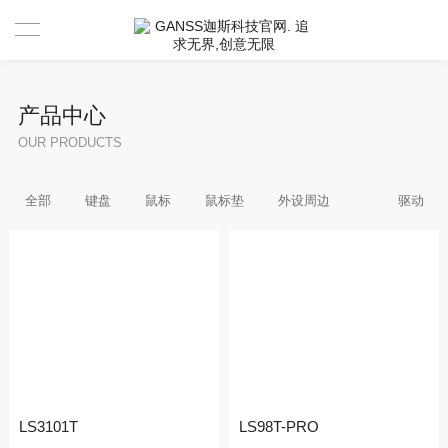
首页
产品中心
产品中心
OUR PRODUCTS
新闻资讯
全部
键盘
鼠标
鼠标垫
外设周边
驱动
驱动 & 说明书
活动中心
驱动
售后服务
说明书
视频分享官
关于GANSS
搜索驱动
活动寄出单号查询
联系我们
店铺活动查询
售后服务
LS3101T
LS98T-PRO