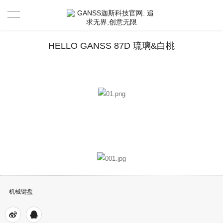
首页
HELLO GANSS 87D 琉璃&白桃
产品中心
新闻资讯
驱动 & 说明书
活动中心
驱动
售后服务
说明书
视频分享官
关于GANSS
搜索驱动
活动寄出单号查询
联系我们
机械键盘
店铺活动查询
售后服务