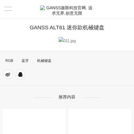
首页
GANSS ALT61 迷你款机械键盘
产品中心
新闻资讯
RGB
蓝牙
机械键盘
驱动 & 说明书
活动中心
驱动
售后服务
说明书
视频分享官
推荐内容
关于GANSS
搜索驱动
活动寄出单号查询
联系我们
店铺活动查询
售后服务