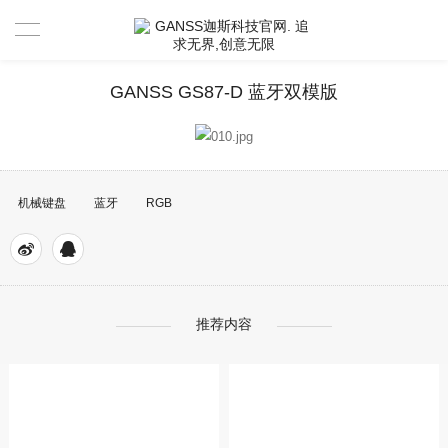
首页
GANSS GS87-D 蓝牙双模版
产品中心
新闻资讯
机械键盘
蓝牙
RGB
驱动 & 说明书
活动中心
驱动
售后服务
说明书
视频分享官
推荐内容
关于GANSS
搜索驱动
活动寄出单号查询
联系我们
店铺活动查询
售后服务