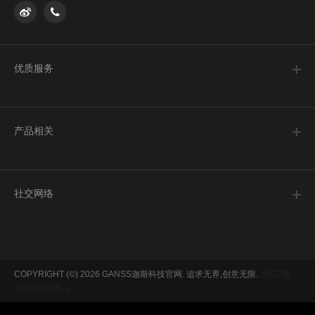
售后表单填写
售后结果查询
优质服务
关于GANSS
联系我们
产品相关
产品中心
测评分享
社交网络
驱动固件
官方微博
GANSS贴吧
COPYRIGHT (©) 2026 GANSS迦斯科技官网. 追求无界,创意无限.
浙ICP备
19023966号-1