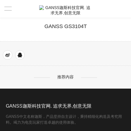
首页
GANSS GS3104T
产品中心
新闻资讯
驱动 & 说明书
推荐内容
活动中心
驱动
售后服务
说明书
视频分享官
GANSS迦斯科技官网. 追求无界,创意无限
关于GANSS
搜索驱动
活动寄出单号查询
联系我们
GANSS中文名称迦斯，产品坚持自主设计，秉持精细化构造及考究用
料。竭力为电竞玩家打造卓越的使用体验。
店铺活动查询
售后服务