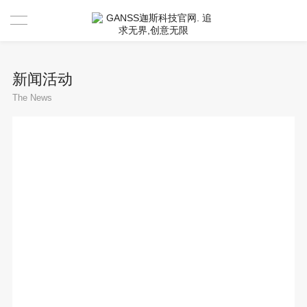
首页
新闻活动
产品中心
The News
新闻资讯
驱动 & 说明书
活动中心
驱动
售后服务
说明书
视频分享官
关于GANSS
搜索驱动
活动寄出单号查询
联系我们
店铺活动查询
售后服务