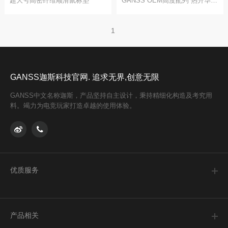
超大号高密纤维顺滑鼠标垫
GANSS OEM高度配列 热升华 浸染键帽
售后表单填写
1
售后结果查询
GANSS迦斯科技官网. 追求无界,创意无限
GANSS中文名称迦斯，产品坚持自主设计，秉持精细化构造及考究用
料。竭力为电竞玩家打造卓越的使用体验。
优质服务
关于GANSS
联系我们
产品相关