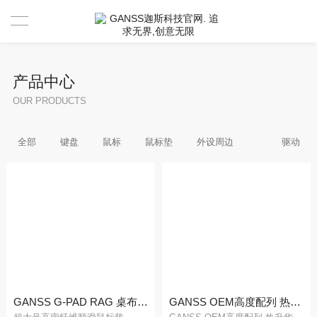
首页
产品中心
产品中心
OUR PRODUCTS
新闻资讯
全部
键盘
鼠标
鼠标垫
外设周边
驱动
驱动 & 说明书
活动中心
驱动
售后服务
说明书
视频分享官
关于GANSS
搜索驱动
活动寄出单号查询
联系我们
店铺活动查询
售后服务
GANSS G-PAD RAG 桌布鼠标垫
GANSS OEM高度配列 热升华 浸染键帽