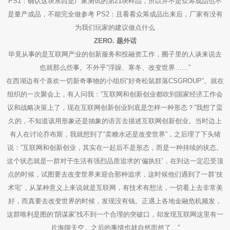
PS1：确认这块东西是厂家测试的第21块样品，所以并不是众筹成品也不
售后表单填写
是量产成品，不能完全做参考 PS2：且看看众筹成品出来后，厂家有没有
为我们玩家的建议做点什么
售后结果查询
ZERO. 题外话
毕竟从事的是互联网产业的创新服务和投融资工作，圈子里的人谈来说去
也就那么些事。不外乎“浮躁、寒冬、改变世界……”
在西湖边有个喜欢一切新奇事物的小组织“好奇松鼠群落CSGROUP”。就在
组织的一次聚会上，有人问我：“互联网和创新创业都吹到国家经济工作会
议和战略决策上了，现在互联网创新创业到底是怎样一种形态？”我想了蛮
久的，不知道该用形象还是抽象的语言去描述互联网创新创业。当时边上
有人在讨论乔布斯，我就想到了“卖糖水还是改变世界”，之后理了下头绪
说：“互联网和创新创业，其实在一起后不是形态，而是一种持续的状态。
这个状态就是一群对于生活有强烈品质追求的‘偏执狂’，在到达一定忍受顶
点的时候，试图要去改变世界来迎合那种追求，这时候他们遇到了一群‘技
术宅’，从某种意义上来说就是互联网，有技术有想法，一切看上去非常美
好，而真要去改变世界的时候，发现没有钱。正遇上各地金融危机频发，
这群唯利是图的‘阴谋家’找不到一个合理的突破口，却发现互联网这里有一
片海阔天空。之后的事情也就自然而然了。”