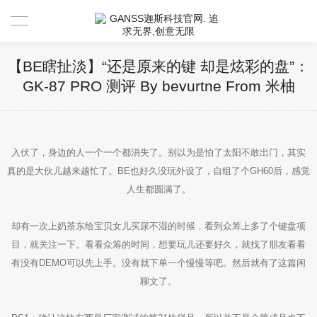
首页
【BE瞎扯淡】“还是原来的键 却是炫彩的盘”：
GK-87 PRO 测评 By bevurtne From 米柚
产品中心
新闻资讯
入伏了，身边的人一个一个都消失了。别以为是怕了太阳不敢出门，其实
驱动 & 说明书
真的是大伙儿越来越忙了。BE也好久没玩外设了，自组了个GH60后，感觉
人生都圆满了。
活动中心
驱动
却有一次上奶茶东给宝贝女儿买尿不湿的时候，看到众筹上多了个键盘项
售后服务
说明书
视频分享官
目，就关注一下。看看众筹的时间，想要玩儿还要好久，就找了朋友看看
有没有DEMO可以先上手。没有就下单一个慢慢等吧。然后就有了这篇闲
关于GANSS
搜索驱动
活动寄出单号查询
联系我们
聊文了。
店铺活动查询
售后服务